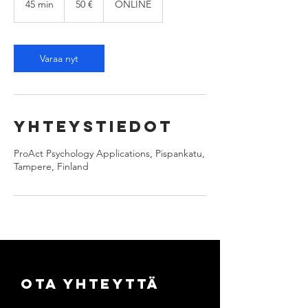
45 min
4
50 €
ONLINE
5
m
i
n
Varaa nyt
Yhteystiedot
ProAct Psychology Applications, Pispankatu,
Tampere, Finland
Ota yhteyttä