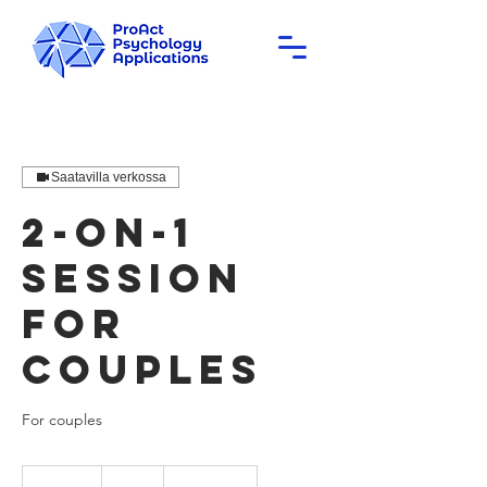
Saatavilla verkossa
2-on-1
session
for
couples
For couples
50
euroa