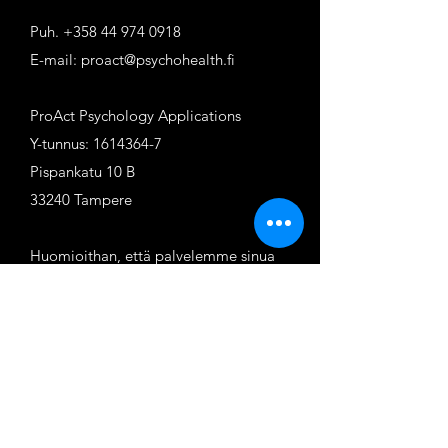
Puh.
+358 44 974 0918
E-mail:
proact@psychohealth.fi
ProAct Psychology Applications
Y-tunnus:
1614364-7
Pispankatu 10 B
33240 Tampere
Huomioithan, että palvelemme sinua
englannin kielellä.